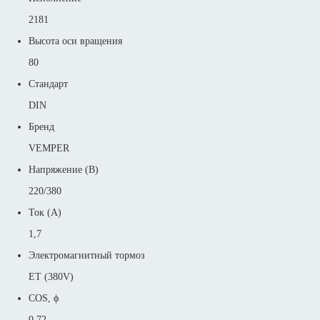
2181
Высота оси вращения
80
Стандарт
DIN
Бренд
VEMPER
Напряжение (В)
220/380
Ток (А)
1,7
Электромагнитный тормоз
ET (380V)
COS, ϕ
0,72