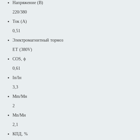
Напряжение (В)
220/380
Ток (А)
0,51
Электромагнитный тормоз
ET (380V)
COS, ϕ
0,61
In/Iн
3,3
Mm/Mн
2
Mn/Mн
2,1
КПД, %