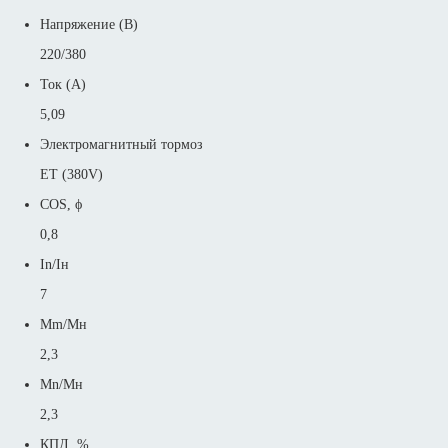
Напряжение (В)
220/380
Ток (А)
5,09
Электромагнитный тормоз
ET (380V)
COS, ϕ
0,8
In/Iн
7
Mm/Mн
2,3
Mn/Mн
2,3
КПД, %