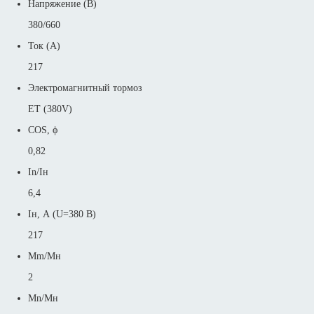
Напряжение (В)
380/660
Ток (А)
217
Электромагнитный тормоз
ET (380V)
COS, ϕ
0,82
In/Iн
6,4
Iн, А (U=380 В)
217
Mm/Mн
2
Mn/Mн