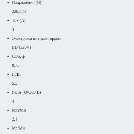
Напряжение (В)
220/380
Ток (А)
4
Электромагнитный тормоз
ED (220V)
COS, ϕ
0,75
In/Iн
5,5
Iн, А (U=380 В)
4
Mm/Mн
2,1
Mn/Mн