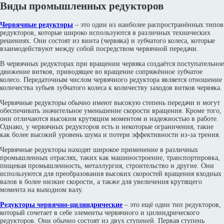
Виды промышленных редукторов
Червячные редукторы
– это один из наиболее распространённых типов
редукторов, которые широко используются в различных технических
решениях. Они состоят из винта (червяка) и зубчатого колеса, которые
взаимодействуют между собой посредством червячной передачи.
В червячных редукторах при вращении червяка создаётся поступательное
движение витков, приводящее во вращение сопряжённое зубчатое
колесо. Передаточным числом червячного редуктора является отношение
количества зубьев зубчатого колеса к количеству заходов витков червяка.
Червячные редукторы обычно имеют высокую степень передачи и могут
обеспечивать значительное уменьшение скорости вращения. Кроме того,
они отличаются высоким крутящим моментом и надежностью в работе.
Однако, у червячных редукторов есть и некоторые ограничения, такие
как более высокий уровень шума и потери эффективности из-за трения.
Червячные редукторы находят широкое применение в различных
промышленных отраслях, таких как машиностроение, транспортировка,
пищевая промышленность, металлургия, строительство и другие. Они
используются для преобразования высоких скоростей вращения входных
валов в более низкие скорости, а также для увеличения крутящего
момента на выходном валу.
Редукторы червячно-цилиндрические
– это ещё один тип редукторов,
который сочетает в себе элементы червячного и цилиндрического
редукторов. Они обычно состоят из двух ступеней. Первая ступень