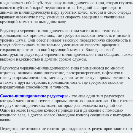
представляет собой зубчатую пару цилиндрического типа, вторая ступень
является зубчатой парой червячного типа. Входной вал приводит в
движение цилиндрическую пару зубчатых колёс, которая в свою очередь
вращает червячную пару, уменьшая скорость вращения и увеличивая
крутящий момент на выходном валу.
Редукторы червячно-цилиндрического типа часто используются в
промышленных приложениях, где требуется высокая точность и низкий
уровень шума. Они обеспечивают высокую передаточную способность и
могут обеспечивать значительное уменьшение скорости вращения,
сохраняя при этом высокий крутящий момент. Благодаря своей
конструкции редукторы червячно-цилиндрического типа обладают также
высокой надежностью и долгим сроком службы.
Редукторы червячно-цилиндрического типа применяются во многих
отраслях, включая машиностроение, электроэнергетику, нефтяную и
газовую промышленность, металлургию, химическую промышленность,
а также в других отраслях промышленности, где требуются высокие
передаточные способности и точность.
Соосно-цилиндрические редукторы
- это еще один тип редукторов,
который часто используется в промышленных приложениях. Они состоят
из двух цилиндрических колес, которые расположены на одной оси.
Один из колес (входное колесо) приводится в движение с помощью
входного вала, а другое колесо (выходное колесо) соединено с выходным
валом.
Передаточное отношение соосно-цилиндрических редукторов зависит от