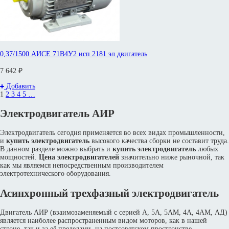
0,37/1500 АИСЕ 71В4У2 исп 2181 эл двигатель
7 642 ₽
Добавить
1
2
3
4
5
…
Электродвигатель АИР
Электродвигатель сегодня применяется во всех видах промышленности,
и
купить электродвигатель
высокого качества сборки не составит труда.
В данном разделе можно выбрать и
купить электродвигатель
любых
мощностей.
Цена электродвигателей
значительно ниже рыночной, так
как мы являемся непосредственным производителем
электротехнического оборудования.
Асинхронный трехфазный электродвигатель
Двигатель АИР (взаимозаменяемый с серией А, 5А, 5АМ, 4А, 4АМ, АД)
является наиболее распространенным видом моторов, как в нашей
стране, так и за её пределами, на постсоветском пространстве.