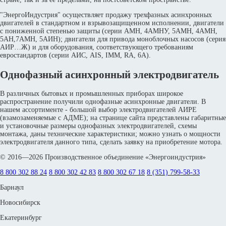
"ЭнергоИндустрия" осуществляет продажу трехфазных асинхронных
двигателей в стандартном и взрывозащищенном исполнении, двигатели
с пониженной степенью защиты (серии АМН, 4АМНУ, 5АМН, 4АМН,
5АН,7АМН, 5АИН); двигатели для привода моноблочных насосов (серия
АИР…Ж) и для оборудования, соответствующего требованиям
евростандартов (серии АИС, АIS, IMM, RA, 6A).
Однофазный асинхронный электродвигатель
В различных бытовых и промышленных приборах широкое
распространение получили однофазные асинхронные двигатели. В
нашем ассортименте - большой выбор электродвигателей АИРЕ
(взамозаменяемые с АДМЕ); на странице сайта представлены габаритные
и установочные размеры однофазных электродвигателей, схемы
монтажа, даны технические характеристики; можно узнать о мощности
электродвигателя данного типа, сделать заявку на приобретение мотора.
© 2016—2026 Производственное объединение «Энергоиндустрия»
8 800 302 88 24
8 800 302 42 83
8 800 302 67 18
8 (351) 799-58-33
Барнаул
Новосибирск
Екатеринбург